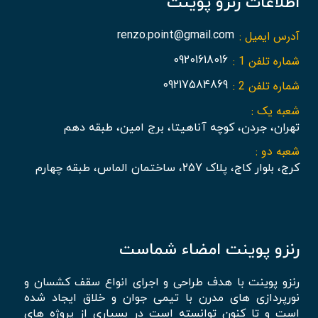
اطلاعات رنزو پوینت
آدرس ایمیل :
renzo.point@gmail.com
شماره تلفن 1 :
09201618016
شماره تلفن 2 :
09217584869
شعبه یک :
تهران، جردن، کوچه آناهیتا، برج امین، طبقه دهم
شعبه دو :
کرج، بلوار کاج، پلاک 257، ساختمان الماس، طبقه چهارم
رنزو پوینت امضاء شماست
رنزو پوینت با هدف طراحی و اجرای انواع سقف کشسان و
نورپردازی های مدرن با تیمی جوان و خلاق ایجاد شده
است و تا کنون توانسته است در بسیاری از پروژه های