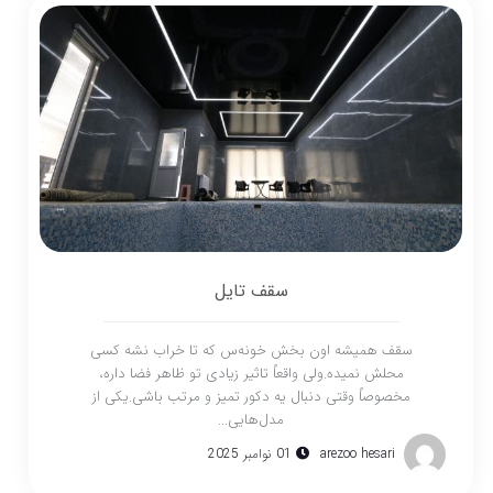
سقف تایل
سقف همیشه اون بخش خونه‌س که تا خراب نشه کسی
محلش نمیده.ولی واقعاً تاثیر زیادی تو ظاهر فضا داره،
مخصوصاً وقتی دنبال یه دکور تمیز و مرتب باشی.یکی از
مدل‌هایی...
arezoo hesari
01 نوامبر 2025