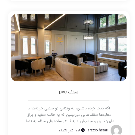
سقف pvc
اگه دقت کرده باشین، یه وقتایی تو بعضی خونه‌ها یا
مغازه‌ها سقف‌هایی می‌بینین که یه حالت سفید و براق
دارن؛ تمیزن، مرتب‌ان و یه ظاهر ساده ولی منظم به فضا...
arezoo hesari
29 اکتبر 2025