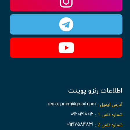
اطلاعات رنزو پوینت
آدرس ایمیل :
renzo.point@gmail.com
شماره تلفن 1 :
09201618016
شماره تلفن 2 :
09217584869