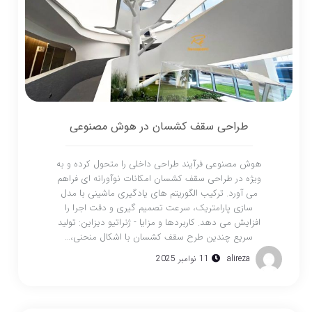
طراحی سقف کشسان در هوش مصنوعی
هوش مصنوعی فرآیند طراحی داخلی را متحول کرده و به
ویژه در طراحی سقف کشسان امکانات نوآورانه ای فراهم
می آورد. ترکیب الگوریتم های یادگیری ماشینی با مدل
سازی پارامتریک، سرعت تصمیم گیری و دقت اجرا را
افزایش می دهد. کاربردها و مزایا - ژنراتیو دیزاین: تولید
سریع چندین طرح سقف کشسان با اشکال منحنی،…
alireza
11 نوامبر 2025