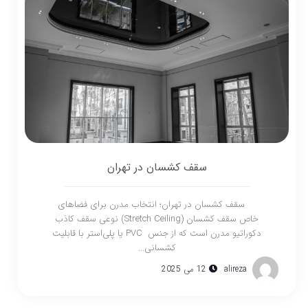
سقف کشسان در تهران
سقف کشسان در تهران؛ انتخاب مدرن برای فضاهای
خاص سقف کشسان (Stretch Ceiling) نوعی سقف کاذب
دکوراتیو مدرن است که از جنس PVC یا پلی‌استر با قابلیت
کشسانی...
alireza
12 می 2025