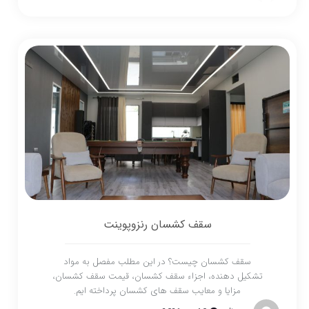
سقف کشسان رنزوپوینت
سقف کشسان چیست؟ در این مطلب مفصل به مواد
تشکیل دهنده، اجزاء سقف کشسان، قیمت سقف کشسان،
مزایا و معایب سقف های کشسان پرداخته ایم.