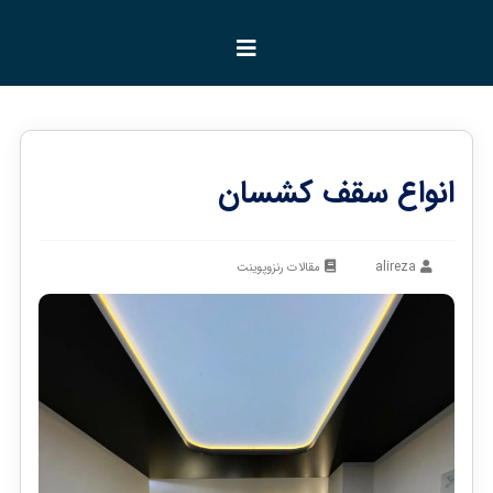
انواع سقف کشسان
alireza
مقالات رنزوپوینت